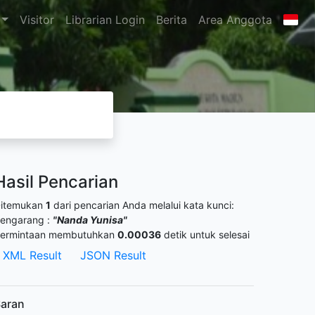
Visitor
Librarian Login
Berita
Area Anggota
Hasil Pencarian
itemukan
1
dari pencarian Anda melalui kata kunci:
engarang :
"Nanda Yunisa"
ermintaan membutuhkan
0.00036
detik untuk selesai
XML Result
JSON Result
aran