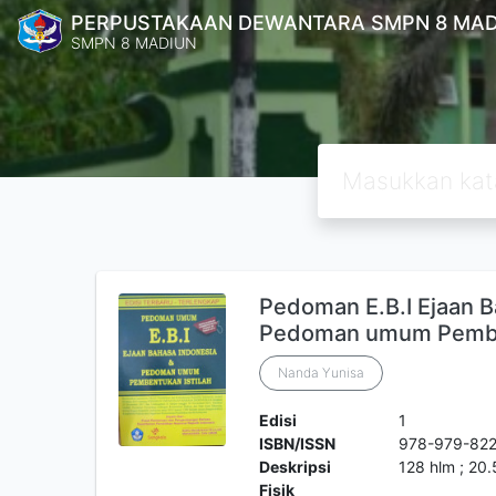
PERPUSTAKAAN DEWANTARA SMPN 8 MAD
SMPN 8 MADIUN
Pedoman E.B.I Ejaan B
Pedoman umum Pemben
Nanda Yunisa
Edisi
1
ISBN/ISSN
978-979-822
Deskripsi
128 hlm ; 20
Fisik