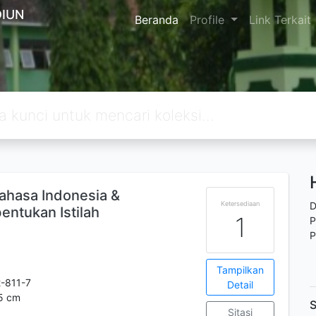
IUN
Beranda
Profile
Link Terkait
ahasa Indonesia &
Ketersediaan
D
tukan Istilah
1
P
P
Tampilkan
-811-7
Detail
.5 cm
S
Sitasi