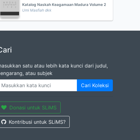
Katalog Naskah Keagamaan Madura Volume 2
Umi Masfiah dkk
Cari
asukkan satu atau lebih kata kunci dari judul,
engarang, atau subjek
Cari Koleksi
Donasi untuk SLiMS
Kontribusi untuk SLiMS?