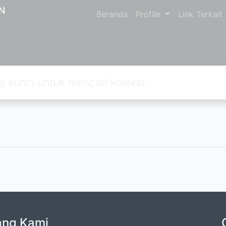
N
Beranda
Profile
Link Terkait
ang Kami